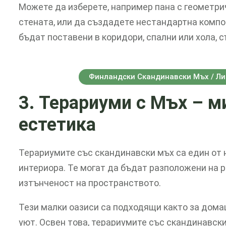
Можете да изберете, например пана с геометри
стената, или да създадете нестандартна композ
бъдат поставени в коридори, спални или хола, 
Финландски Скандинавски Мъх / Л
3. Терариуми с Мъх
– м
естетика
Терариумите със скандинавски мъх са един от 
интериора. Те могат да бъдат разположени на р
изтънченост на пространството.
Тези малки оазиси са подходящи както за домаш
уют. Освен това, терариумите със скандинавски