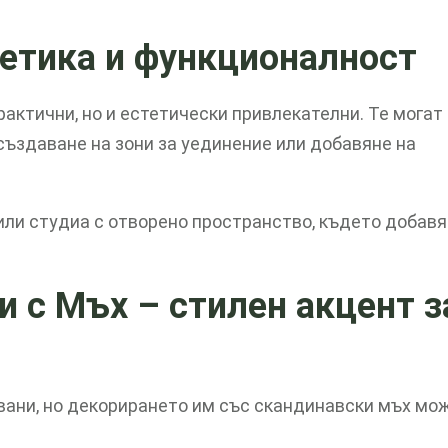
тетика и функционалност
актични, но и естетически привлекателни. Те могат
създаване на зони за уединение или добавяне на
или студиа с отворено пространство, където добавя
ни с Мъх
– стилен акцент з
вани, но декорирането им със скандинавски мъх мо