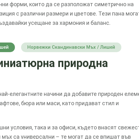
чни форми, които да се разположат симетрично на
иция с различни размери и цветове. Тези пана мога
създавайки усещане за хармония и баланс.
ишей
Норвежки Скандинавски Мъх / Лишей
иниатюрна природна
най-елегантните начини да добавите природен елем
афтове, бюра или маси, като придават стил и
ни условия, така и за офиси, където внасят свежес
 мъх са универсални – те могат да се впишат във