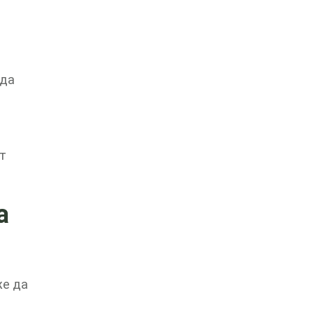
 да
т
а
же да