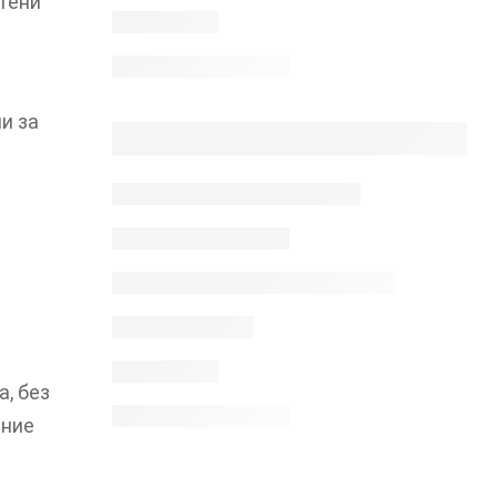
стени
и за
, без
ение