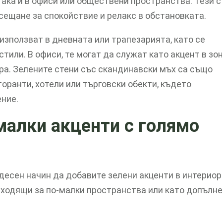
така и в офиси или обществени пространства. Тези 
усещане за спокойствие и релакс в обстановката.
използват в дневната или трапезарията, като се
тили. В офиси, те могат да служат като акцент в зон
ра. Зелените стени със скандинавски мъх са също
оранти, хотели или търговски обекти, където
ение.
малки акценти с голямо
десен начин да добавите зелени акценти в интериора
дходящи за по-малки пространства или като допълн