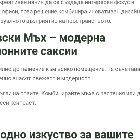
креативен начин да се създаде интересен фокус в
 офиси, това решение комбинира иновативен дизайн
изуалното възприятие на пространството.
вски Мъх –
модерна
ионните саксии
стилно допълнение към всяко помещение. Те съчетав
енно внасят свежест и модерност.
 ъгли на стаите. Комбинирайте мъха с растения или 
сен контраст.
родно изкуство за вашите