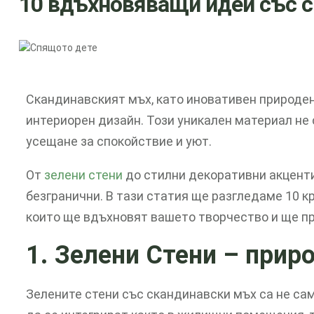
10 вдъхновяващи идеи със с
Скандинавският мъх, като иновативен природен
интериорен дизайн. Този уникален материал не 
усещане за спокойствие и уют.
От
зелени стени
до стилни декоративни акценти
безгранични. В тази статия ще разгледаме 10 к
които ще вдъхновят вашето творчество и ще пр
1. Зелени Стени
– прир
Зелените стени със скандинавски мъх са не сам