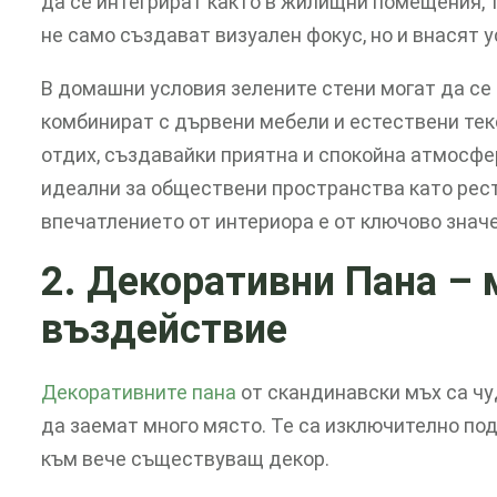
да се интегрират както в жилищни помещения, 
не само създават визуален фокус, но и внасят 
В домашни условия зелените стени могат да се 
комбинират с дървени мебели и естествени текс
отдих, създавайки приятна и спокойна атмосфе
идеални за обществени пространства като рест
впечатлението от интериора е от ключово знач
2. Декоративни Пана
– 
въздействие
Декоративните пана
от скандинавски мъх са чу
да заемат много място. Те са изключително по
към вече съществуващ декор.