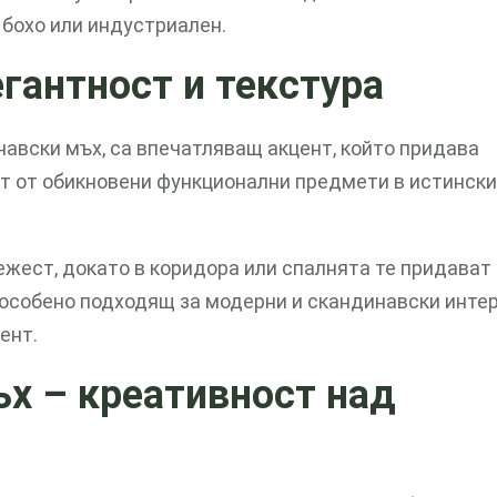
 бохо или индустриален.
егантност и текстура
навски мъх, са впечатляващ акцент, който придава
т от обикновени функционални предмети в истински
ежест, докато в коридора или спалнята те придават
 особено подходящ за модерни и скандинавски интер
ент.
ъх – креативност над