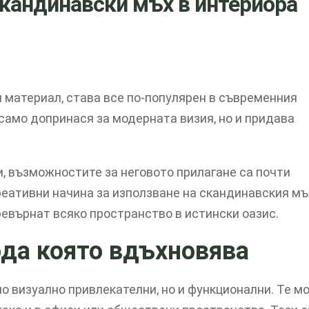
кандинавски мъх в интериора
 материал, става все по-популярен в съвременния
само допринася за модерната визия, но и придава
, възможностите за неговото прилагане са почти
реативни начина за използване на скандинавския мъ
евърнат всяко пространство в истински оазис.
ода която вдъхновява
о визуално привлекателни, но и функционални. Те м