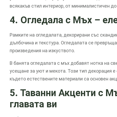
всякакъв стил интериор, от минималистичен до
4. Огледала с Мъх
– ел
Рамките на огледалата, декорирани със сканди
дълбочина и текстура. Огледалата се превръща
произведения на изкуството.
В банята огледалата с мъх добавят нотка на св
усещане за уют и мекота. Този тип декорация е
където естествените материали са основен акц
5. Таванни Акценти с М
главата ви