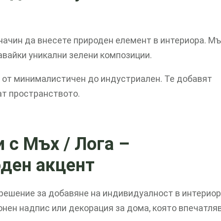
начин да внесете природен елемент в интериора. М
вайки уникални зелени композиции.
– от минималистичен до индустриален. Те добавят
ат пространството.
 с Мъх / Лога
–
оден акцент
решение за добавяне на индивидуалност в интериор
онен надпис или декорация за дома, която впечатляв