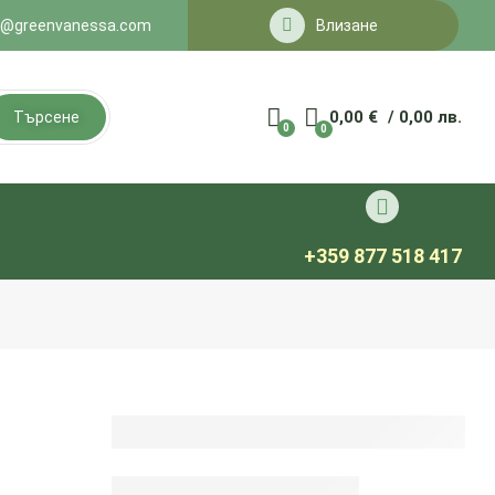
o@greenvanessa.com
Влизане
0,00
€
/ 0,00 лв.
Търсене
0
0
+359 877 518 417