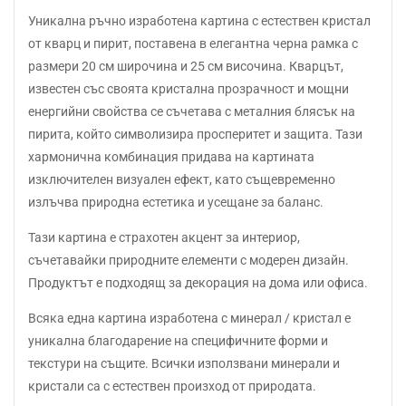
Уникална ръчно изработена картина с естествен кристал
от кварц и пирит, поставена в елегантна черна рамка с
размери 20 см широчина и 25 см височина. Кварцът,
известен със своята кристална прозрачност и мощни
енергийни свойства се съчетава с металния блясък на
пирита, който символизира просперитет и защита. Тази
хармонична комбинация придава на картината
изключителен визуален ефект, като същевременно
излъчва природна естетика и усещане за баланс.
Тази картина е страхотен акцент за интериор,
съчетавайки природните елементи с модерен дизайн.
Продуктът е подходящ за декорация на дома или офиса.
Всяка една картина изработена с минерал / кристал е
уникална благодарение на специфичните форми и
текстури на същите. Всички използвани минерали и
кристали са с естествен произход от природата.