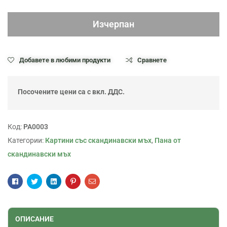
Изчерпан
Добавете в любими продукти
Сравнете
Посочените цени са с вкл. ДДС.
Код:
PA0003
Категории:
Картини със скандинавски мъх
,
Пана от
скандинавски мъх
Facebook
Twitter
Linkedin
Pinterest
Email
ОПИСАНИЕ