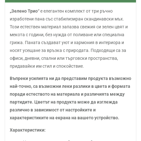
„Зелено Трио“
е елегантен комплект от три ръчно
изработени пана със стабилизиран скандинавски мъх.
Този естествен материал запазва свежия си зелен цвят и
мекота с години, без нужда от поливане или специална
грижа. Пана­та създават уют и хармония в интериора и
носят усещане за връзка с природата. Подходящи са за
офиси, дневни, спални или търговски пространства,
придавайки им стил и спокойствие.
Въпреки усилията ни да представим продукта възможно
най-точно, са възможни леки разлики в цвета и формата
поради естеството на материала и различията между
партидите. Цветът на продукта може да изглежда
различно в зависимост от настройките и
характеристиките на екрана на вашето устройство.
Характеристики: