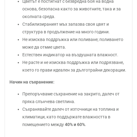
Цветът е постигнат с безвредна боя на водна
основа, безопасна както за животните, така и за
околната среда.
Стабилизираният мъх запазва своя цвят и
структура в продължение на много години.
Не изисква поддръжка или поливане; поливането
може да отмие цвета.
Естествен индикатор на въздушната влажност.
Не расте и не изисква поддръжка или подрязване,
което го прави идеален за дълготрайни декорации.
Начин на съхранение:
Препоръчваме съхранение на закрито, далеч от
пряка слънчева светлина.
Съхранявайте далеч от източници на топлина и
климатици, като поддържате влажността в
помещението между
40% и 60%
.