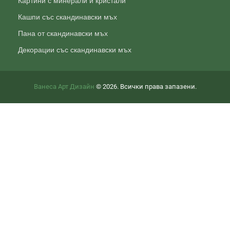
Картини с минерали и кристали
Кашпи със скандинавски мъх
Пана от скандинавски мъх
Декорации със скандинавски мъх
Ванеса Арт Дизайн
© 2026. Всички права запазени.